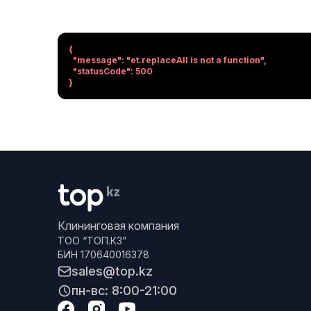
{

  "message": "et.replaceAll is not a function",

  "statusCode": 500

}
Клининговая компания
ТОО “ТОП.КЗ”
БИН 170640016378
sales@top.kz
пн-вс: 8:00-21:00