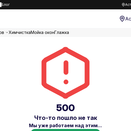
к
Блог
Аст
Ас
ов
Химчистка
Мойка окон
Глажка
500
Что-то пошло не так
Мы уже работаем над этим...