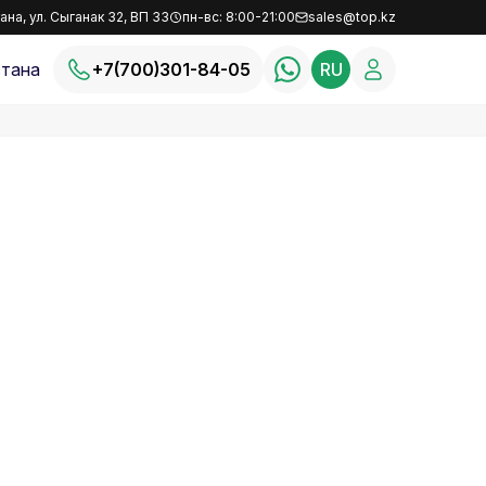
ана, ул. Сыганак 32, ВП 33
пн-вс: 8:00-21:00
sales@top.kz
тана
+7(700)301-84-05
RU