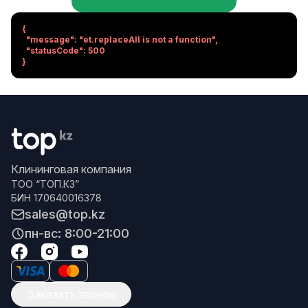
{

  "message": "et.replaceAll is not a function",

  "statusCode": 500

}
Клининговая компания
ТОО “ТОП.КЗ”
БИН 170640016378
sales@top.kz
пн-вс: 8:00-21:00
Заказать звонок