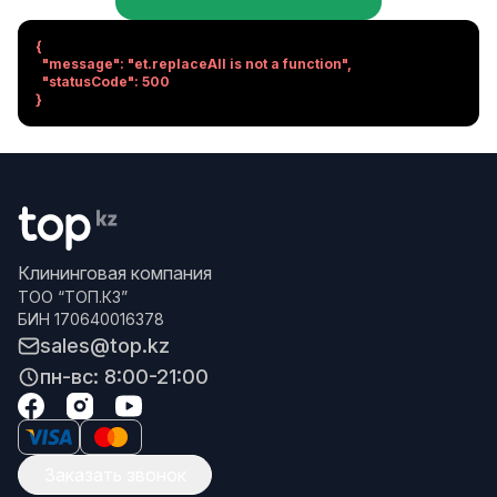
{

  "message": "et.replaceAll is not a function",

  "statusCode": 500

}
Клининговая компания
ТОО “ТОП.КЗ”
БИН 170640016378
sales@top.kz
пн-вс: 8:00-21:00
Заказать звонок