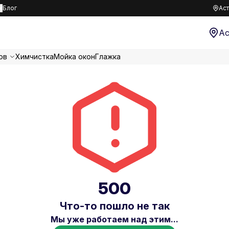
к
Блог
Аст
Ас
ов
Химчистка
Мойка окон
Глажка
500
Что-то пошло не так
Мы уже работаем над этим...