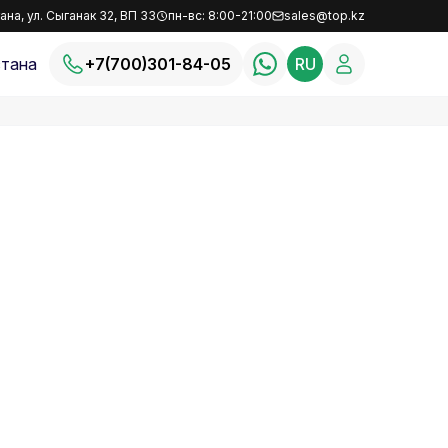
ана, ул. Сыганак 32, ВП 33
пн-вс: 8:00-21:00
sales@top.kz
тана
+7(700)301-84-05
RU