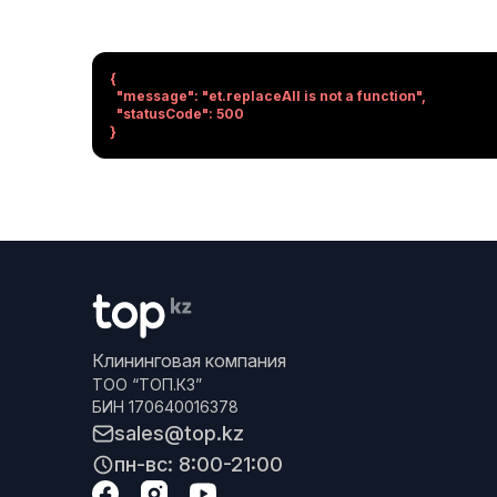
{

  "message": "et.replaceAll is not a function",

  "statusCode": 500

}
Клининговая компания
ТОО “ТОП.КЗ”
БИН 170640016378
sales@top.kz
пн-вс: 8:00-21:00