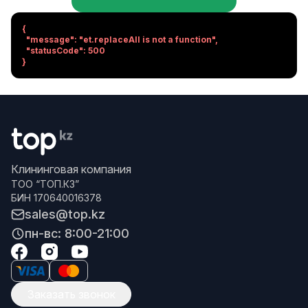
{

  "message": "et.replaceAll is not a function",

  "statusCode": 500

}
Клининговая компания
ТОО “ТОП.КЗ”
БИН 170640016378
sales@top.kz
пн-вс: 8:00-21:00
Заказать звонок