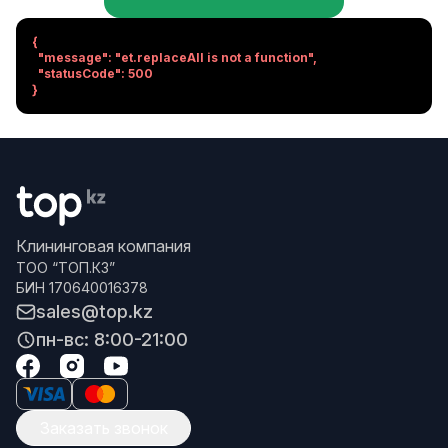
{

  "message": "et.replaceAll is not a function",

  "statusCode": 500

}
Клининговая компания
ТОО “ТОП.КЗ”
БИН 170640016378
sales@top.kz
пн-вс: 8:00-21:00
Заказать звонок