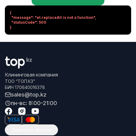
{

  "message": "et.replaceAll is not a function",

  "statusCode": 500

}
Клининговая компания
ТОО “ТОП.КЗ”
БИН 170640016378
sales@top.kz
пн-вс: 8:00-21:00
Заказать звонок