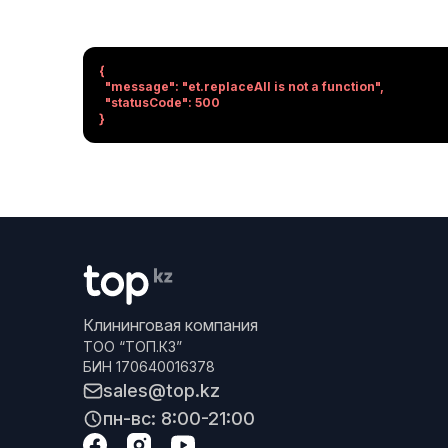
{

  "message": "et.replaceAll is not a function",

  "statusCode": 500

}
Клининговая компания
ТОО “ТОП.КЗ”
БИН 170640016378
sales@top.kz
пн-вс: 8:00-21:00