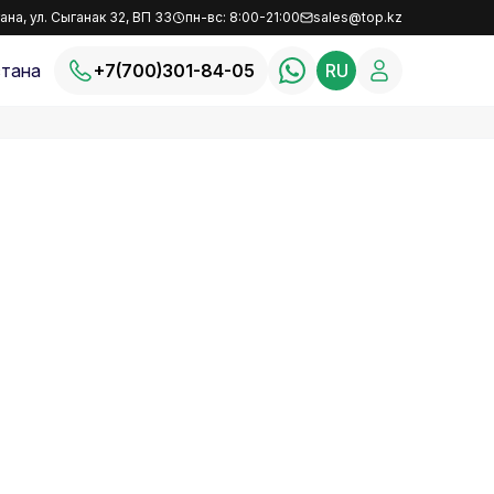
ана, ул. Сыганак 32, ВП 33
пн-вс: 8:00-21:00
sales@top.kz
тана
+7(700)301-84-05
RU