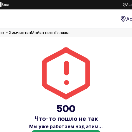
к
Блог
Аст
Ас
ов
Химчистка
Мойка окон
Глажка
500
Что-то пошло не так
Мы уже работаем над этим...