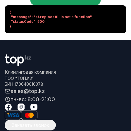
{

  "message": "et.replaceAll is not a function",

  "statusCode": 500

}
Клининговая компания
ТОО “ТОП.КЗ”
БИН 170640016378
sales@top.kz
пн-вс: 8:00-21:00
Заказать звонок