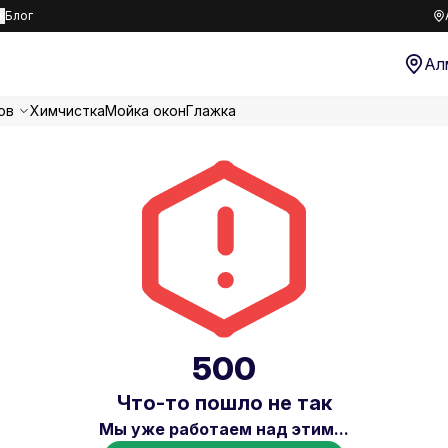
к
Блог
Ал
ов
Химчистка
Мойка окон
Глажка
500
Что-то пошло не так
Мы уже работаем над этим...