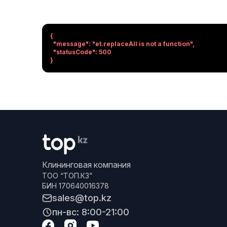
{

  "message": "et.replaceAll is not a function",

  "statusCode": 500

}
Клининговая компания
ТОО “ТОП.КЗ”
БИН 170640016378
sales@top.kz
пн-вс: 8:00-21:00