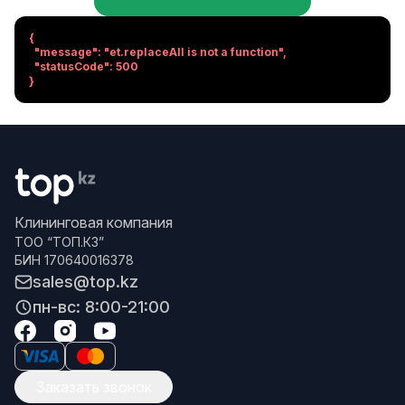
{

  "message": "et.replaceAll is not a function",

  "statusCode": 500

}
Клининговая компания
ТОО “ТОП.КЗ”
БИН 170640016378
sales@top.kz
пн-вс: 8:00-21:00
Заказать звонок