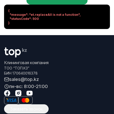
{

  "message": "et.replaceAll is not a function",

  "statusCode": 500

}
Клининговая компания
ТОО “ТОП.КЗ”
БИН 170640016378
sales@top.kz
пн-вс: 8:00-21:00
Заказать звонок