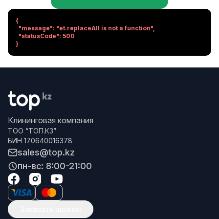
{

  "message": "et.replaceAll is not a function",

  "statusCode": 500

}
Клининговая компания
ТОО “ТОП.КЗ”
БИН 170640016378
sales@top.kz
пн-вс: 8:00-21:00
Заказать звонок