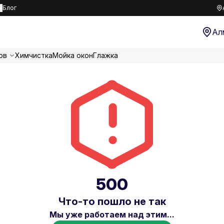
к
Блог
Ал
ов
Химчистка
Мойка окон
Глажка
500
Что-то пошло не так
Мы уже работаем над этим...