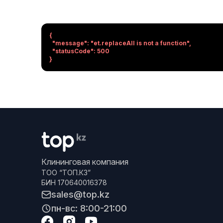
{

  "message": "et.replaceAll is not a function",

  "statusCode": 500

}
Клининговая компания
ТОО “ТОП.КЗ”
БИН 170640016378
sales@top.kz
пн-вс: 8:00-21:00