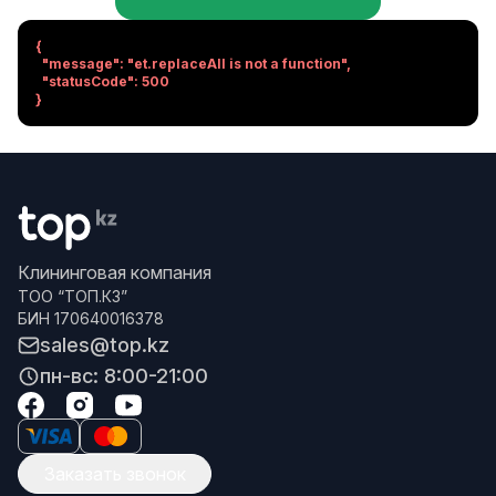
{

  "message": "et.replaceAll is not a function",

  "statusCode": 500

}
Клининговая компания
ТОО “ТОП.КЗ”
БИН 170640016378
sales@top.kz
пн-вс: 8:00-21:00
Заказать звонок