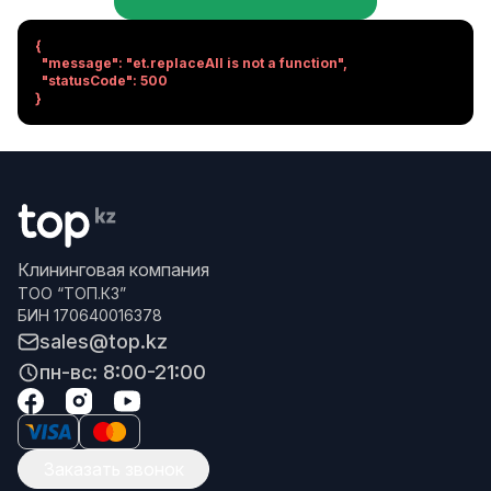
{

  "message": "et.replaceAll is not a function",

  "statusCode": 500

}
Клининговая компания
ТОО “ТОП.КЗ”
БИН 170640016378
sales@top.kz
пн-вс: 8:00-21:00
Заказать звонок