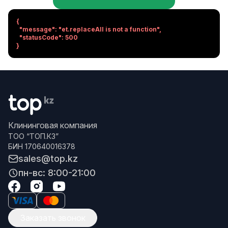
{

  "message": "et.replaceAll is not a function",

  "statusCode": 500

}
Клининговая компания
ТОО “ТОП.КЗ”
БИН 170640016378
sales@top.kz
пн-вс: 8:00-21:00
Заказать звонок