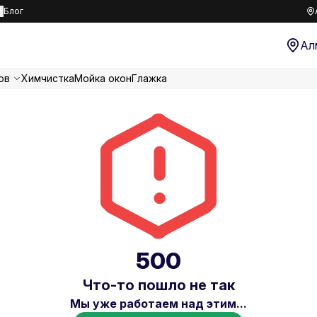
к
Блог
Ал
ов
Химчистка
Мойка окон
Глажка
500
Что-то пошло не так
Мы уже работаем над этим...