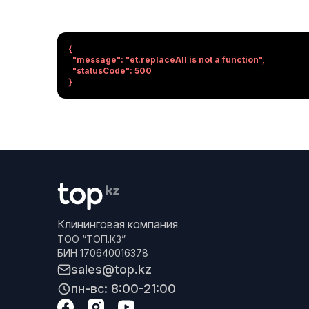
{

  "message": "et.replaceAll is not a function",

  "statusCode": 500

}
Клининговая компания
ТОО “ТОП.КЗ”
БИН 170640016378
sales@top.kz
пн-вс: 8:00-21:00