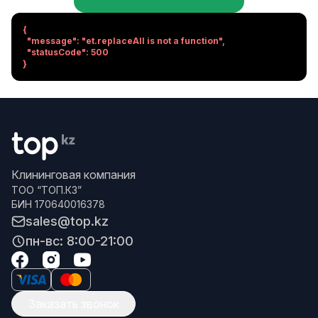
{

  "message": "et.replaceAll is not a function",

  "statusCode": 500

}
Клининговая компания
ТОО “ТОП.КЗ”
БИН 170640016378
sales@top.kz
пн-вс: 8:00-21:00
Заказать звонок