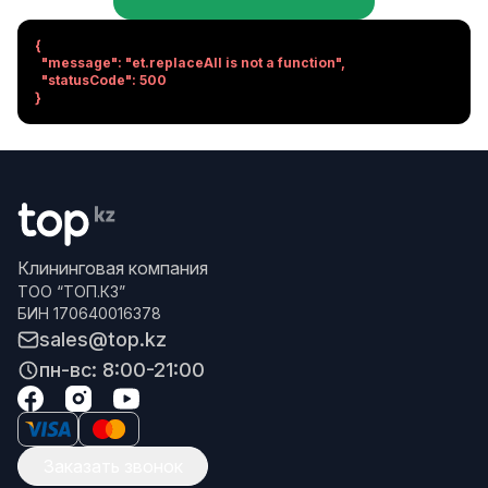
{

  "message": "et.replaceAll is not a function",

  "statusCode": 500

}
Клининговая компания
ТОО “ТОП.КЗ”
БИН 170640016378
sales@top.kz
пн-вс: 8:00-21:00
Заказать звонок