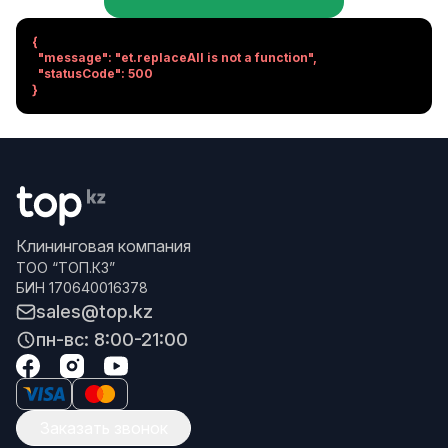
{

  "message": "et.replaceAll is not a function",

  "statusCode": 500

}
Клининговая компания
ТОО “ТОП.КЗ”
БИН 170640016378
sales@top.kz
пн-вс: 8:00-21:00
Заказать звонок