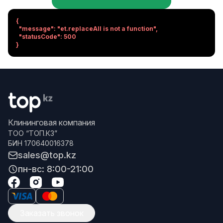
{

  "message": "et.replaceAll is not a function",

  "statusCode": 500

}
Клининговая компания
ТОО “ТОП.КЗ”
БИН 170640016378
sales@top.kz
пн-вс: 8:00-21:00
Заказать звонок