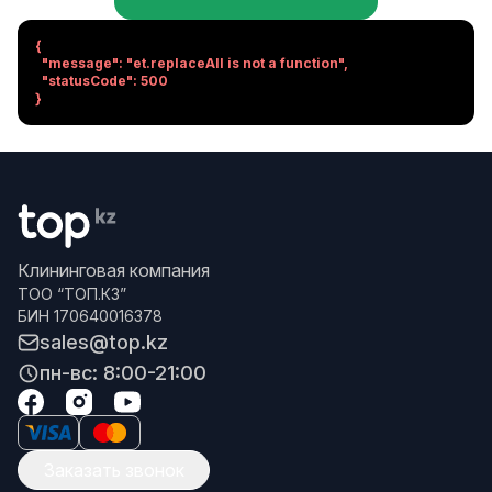
{

  "message": "et.replaceAll is not a function",

  "statusCode": 500

}
Клининговая компания
ТОО “ТОП.КЗ”
БИН 170640016378
sales@top.kz
пн-вс: 8:00-21:00
Заказать звонок