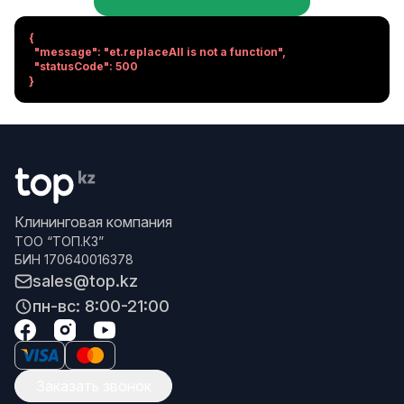
{

  "message": "et.replaceAll is not a function",

  "statusCode": 500

}
Клининговая компания
ТОО “ТОП.КЗ”
БИН 170640016378
sales@top.kz
пн-вс: 8:00-21:00
Заказать звонок