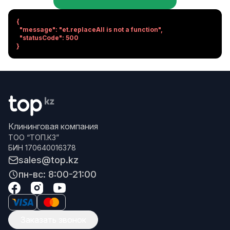
{

  "message": "et.replaceAll is not a function",

  "statusCode": 500

}
Клининговая компания
ТОО “ТОП.КЗ”
БИН 170640016378
sales@top.kz
пн-вс: 8:00-21:00
Заказать звонок