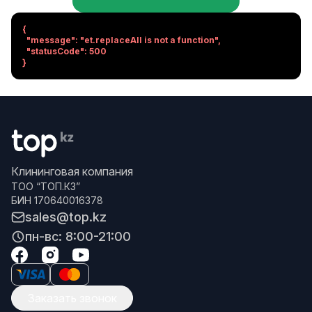
{

  "message": "et.replaceAll is not a function",

  "statusCode": 500

}
Клининговая компания
ТОО “ТОП.КЗ”
БИН 170640016378
sales@top.kz
пн-вс: 8:00-21:00
Заказать звонок