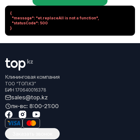
{

  "message": "et.replaceAll is not a function",

  "statusCode": 500

}
Клининговая компания
ТОО “ТОП.КЗ”
БИН 170640016378
sales@top.kz
пн-вс: 8:00-21:00
Заказать звонок