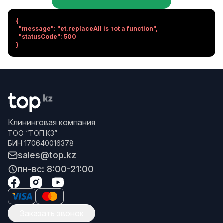
{

  "message": "et.replaceAll is not a function",

  "statusCode": 500

}
Клининговая компания
ТОО “ТОП.КЗ”
БИН 170640016378
sales@top.kz
пн-вс: 8:00-21:00
Заказать звонок