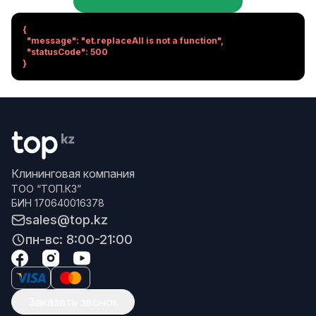
{

  "message": "et.replaceAll is not a function",

  "statusCode": 500

}
Клининговая компания
ТОО “ТОП.КЗ”
БИН 170640016378
sales@top.kz
пн-вс: 8:00-21:00
Заказать звонок