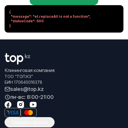
{

  "message": "et.replaceAll is not a function",

  "statusCode": 500

}
Клининговая компания
ТОО “ТОП.КЗ”
БИН 170640016378
sales@top.kz
пн-вс: 8:00-21:00
Заказать звонок