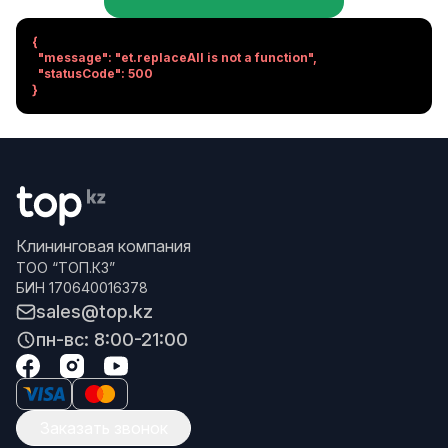
{

  "message": "et.replaceAll is not a function",

  "statusCode": 500

}
Клининговая компания
ТОО “ТОП.КЗ”
БИН 170640016378
sales@top.kz
пн-вс: 8:00-21:00
Заказать звонок