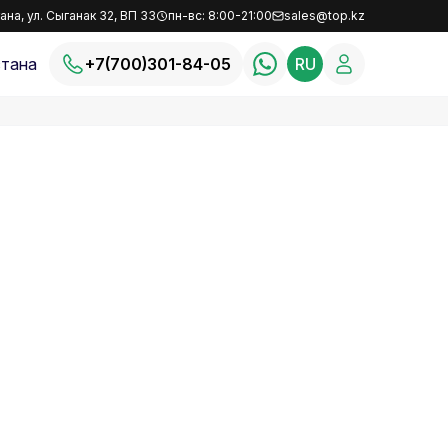
ана, ул. Сыганак 32, ВП 33
пн-вс: 8:00-21:00
sales@top.kz
тана
+7(700)301-84-05
RU