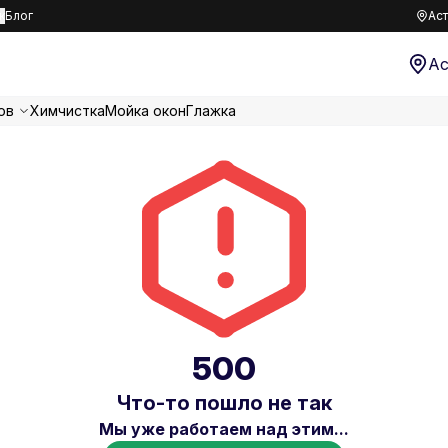
к
Блог
Аст
Ас
ов
Химчистка
Мойка окон
Глажка
500
Что-то пошло не так
Мы уже работаем над этим...