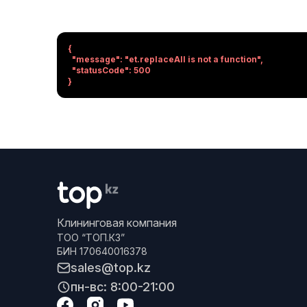
{

  "message": "et.replaceAll is not a function",

  "statusCode": 500

}
Клининговая компания
ТОО “ТОП.КЗ”
БИН 170640016378
sales@top.kz
пн-вс: 8:00-21:00