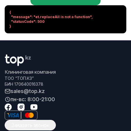
{

  "message": "et.replaceAll is not a function",

  "statusCode": 500

}
Клининговая компания
ТОО “ТОП.КЗ”
БИН 170640016378
sales@top.kz
пн-вс: 8:00-21:00
Заказать звонок