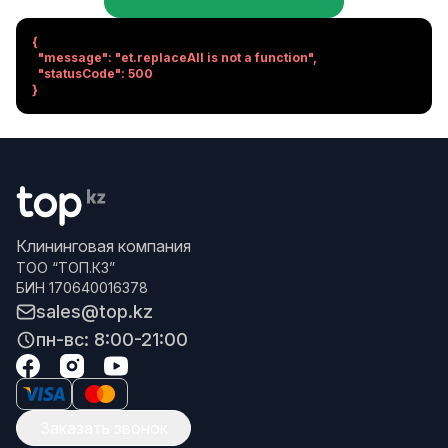
{

  "message": "et.replaceAll is not a function",

  "statusCode": 500

}
Клининговая компания
ТОО “ТОП.КЗ”
БИН 170640016378
sales@top.kz
пн-вс: 8:00-21:00
Заказать звонок