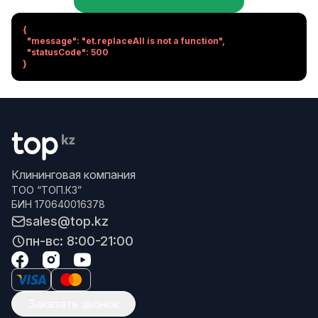
{

  "message": "et.replaceAll is not a function",

  "statusCode": 500

}
Клининговая компания
ТОО “ТОП.КЗ”
БИН 170640016378
sales@top.kz
пн-вс: 8:00-21:00
Заказать звонок