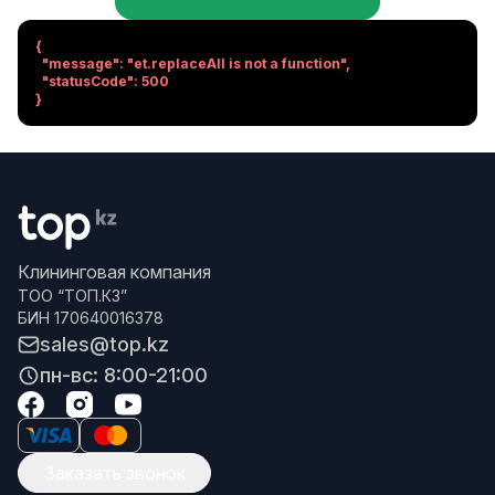
{

  "message": "et.replaceAll is not a function",

  "statusCode": 500

}
Клининговая компания
ТОО “ТОП.КЗ”
БИН 170640016378
sales@top.kz
пн-вс: 8:00-21:00
Заказать звонок