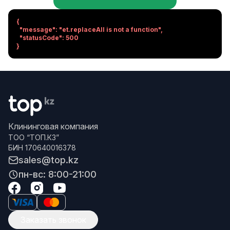
{

  "message": "et.replaceAll is not a function",

  "statusCode": 500

}
Клининговая компания
ТОО “ТОП.КЗ”
БИН 170640016378
sales@top.kz
пн-вс: 8:00-21:00
Заказать звонок