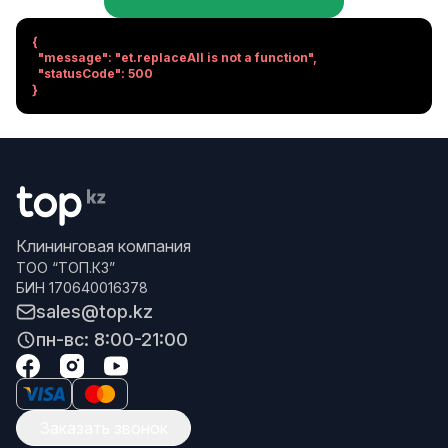
{

  "message": "et.replaceAll is not a function",

  "statusCode": 500

}
Клининговая компания
ТОО “ТОП.КЗ”
БИН 170640016378
sales@top.kz
пн-вс: 8:00-21:00
Заказать звонок