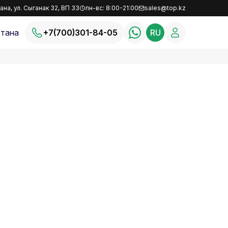
ана, ул. Сыганак 32, ВП 33
пн-вс: 8:00-21:00
sales@top.kz
тана
+7(700)301-84-05
RU