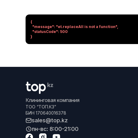
{

  "message": "et.replaceAll is not a function",

  "statusCode": 500

}
Клининговая компания
ТОО “ТОП.КЗ”
БИН 170640016378
sales@top.kz
пн-вс: 8:00-21:00