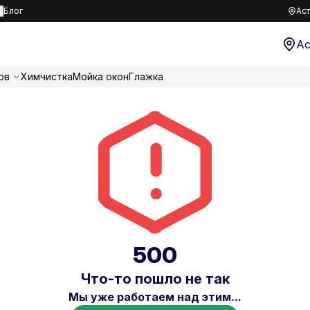
к
Блог
Аст
Ас
ов
Химчистка
Мойка окон
Глажка
500
Что-то пошло не так
Мы уже работаем над этим...