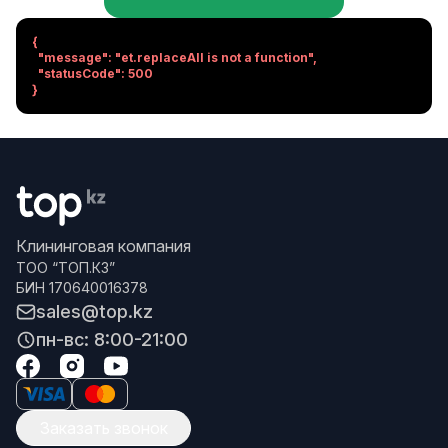
{

  "message": "et.replaceAll is not a function",

  "statusCode": 500

}
Клининговая компания
ТОО “ТОП.КЗ”
БИН 170640016378
sales@top.kz
пн-вс: 8:00-21:00
Заказать звонок