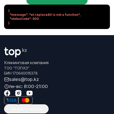
{

  "message": "et.replaceAll is not a function",

  "statusCode": 500

}
Клининговая компания
ТОО “ТОП.КЗ”
БИН 170640016378
sales@top.kz
пн-вс: 8:00-21:00
Заказать звонок