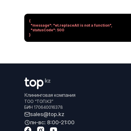
{

  "message": "et.replaceAll is not a function",

  "statusCode": 500

}
Клининговая компания
ТОО “ТОП.КЗ”
БИН 170640016378
sales@top.kz
пн-вс: 8:00-21:00