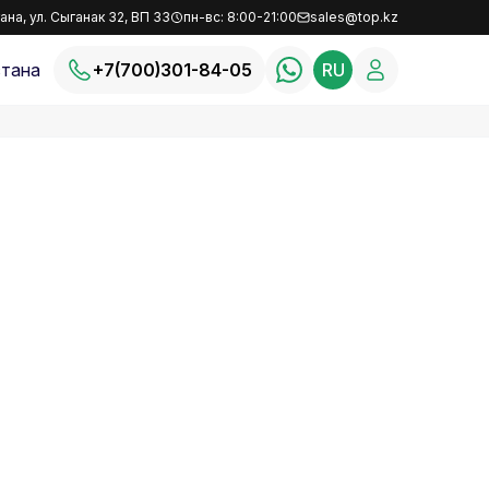
ана, ул. Сыганак 32, ВП 33
пн-вс: 8:00-21:00
sales@top.kz
тана
+7(700)301-84-05
RU