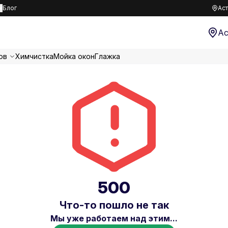
к
Блог
Аст
Ас
ов
Химчистка
Мойка окон
Глажка
500
Что-то пошло не так
Мы уже работаем над этим...