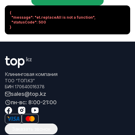
{

  "message": "et.replaceAll is not a function",

  "statusCode": 500

}
Клининговая компания
ТОО “ТОП.КЗ”
БИН 170640016378
sales@top.kz
пн-вс: 8:00-21:00
Заказать звонок