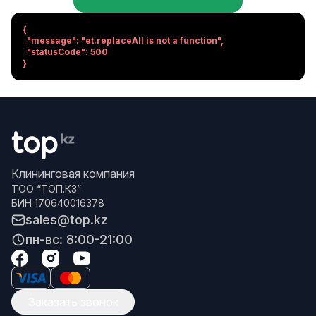
{

  "message": "et.replaceAll is not a function",

  "statusCode": 500

}
Клининговая компания
ТОО “ТОП.КЗ”
БИН 170640016378
sales@top.kz
пн-вс: 8:00-21:00
Заказать звонок