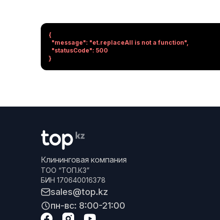
{

  "message": "et.replaceAll is not a function",

  "statusCode": 500

}
Клининговая компания
ТОО “ТОП.КЗ”
БИН 170640016378
sales@top.kz
пн-вс: 8:00-21:00