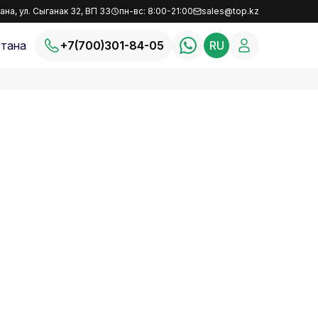
ана, ул. Сыганак 32, ВП 33
пн-вс: 8:00-21:00
sales@top.kz
тана
+7(700)301-84-05
RU