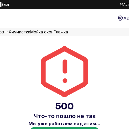
к
Блог
Аст
Ас
ов
Химчистка
Мойка окон
Глажка
500
Что-то пошло не так
Мы уже работаем над этим...