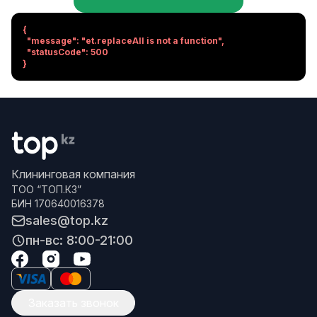
{

  "message": "et.replaceAll is not a function",

  "statusCode": 500

}
Клининговая компания
ТОО “ТОП.КЗ”
БИН 170640016378
sales@top.kz
пн-вс: 8:00-21:00
Заказать звонок