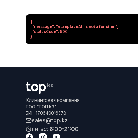
{

  "message": "et.replaceAll is not a function",

  "statusCode": 500

}
Клининговая компания
ТОО “ТОП.КЗ”
БИН 170640016378
sales@top.kz
пн-вс: 8:00-21:00