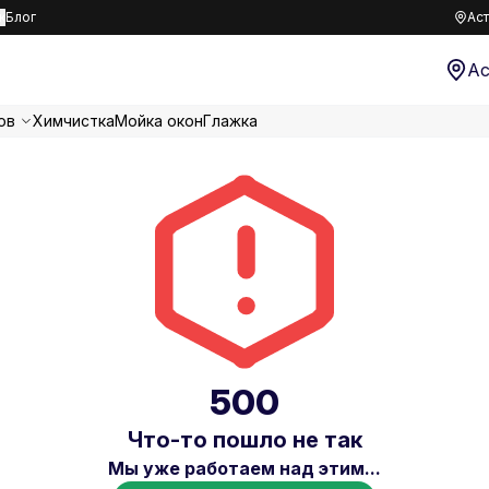
к
Блог
Аст
Ас
ов
Химчистка
Мойка окон
Глажка
500
Что-то пошло не так
Мы уже работаем над этим...