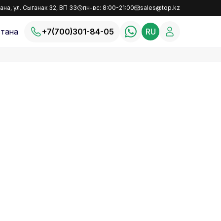
ана, ул. Сыганак 32, ВП 33
пн-вс: 8:00-21:00
sales@top.kz
тана
+7(700)301-84-05
RU