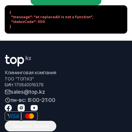
{

  "message": "et.replaceAll is not a function",

  "statusCode": 500

}
Клининговая компания
ТОО “ТОП.КЗ”
БИН 170640016378
sales@top.kz
пн-вс: 8:00-21:00
Заказать звонок