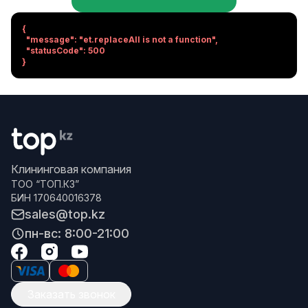
{

  "message": "et.replaceAll is not a function",

  "statusCode": 500

}
Клининговая компания
ТОО “ТОП.КЗ”
БИН 170640016378
sales@top.kz
пн-вс: 8:00-21:00
Заказать звонок