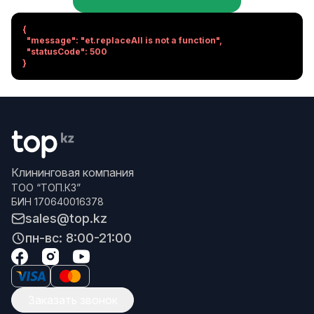
{

  "message": "et.replaceAll is not a function",

  "statusCode": 500

}
Клининговая компания
ТОО “ТОП.КЗ”
БИН 170640016378
sales@top.kz
пн-вс: 8:00-21:00
Заказать звонок